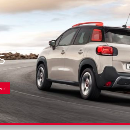
S
eur