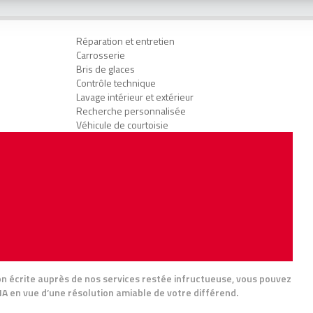
Réparation et entretien
Carrosserie
Bris de glaces
Contrôle technique
Lavage intérieur et extérieur
Recherche personnalisée
Véhicule de courtoisie
ion écrite auprès de nos services restée infructueuse, vous pouvez
A en vue d’une résolution amiable de votre différend.