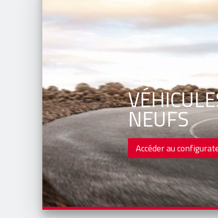
VÉHICULE
NEUFS
Accéder au configurat