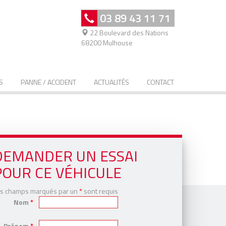
03 89 43 11 71
22 Boulevard des Nations
68200 Mulhouse
S
PANNE / ACCIDENT
ACTUALITÉS
CONTACT
DEMANDER UN ESSAI
POUR CE VÉHICULE
s champs marqués par un
*
sont requis
Nom
*
Prénom
*