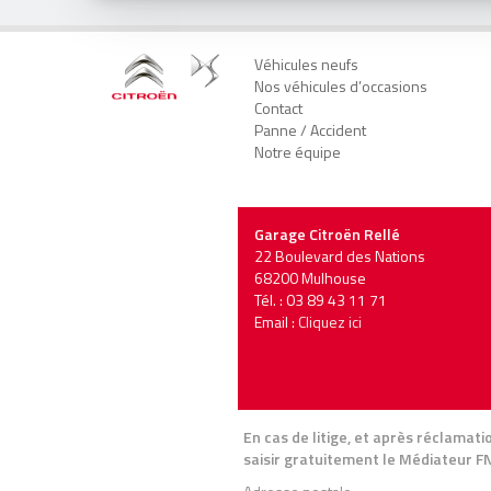
Véhicules neufs
Nos véhicules d’occasions
Contact
Panne / Accident
Notre équipe
Garage Citroën Rellé
22 Boulevard des Nations
68200 Mulhouse
Tél. : 03 89 43 11 71
Email :
Cliquez ici
En cas de litige, et après réclamat
saisir gratuitement le Médiateur FN